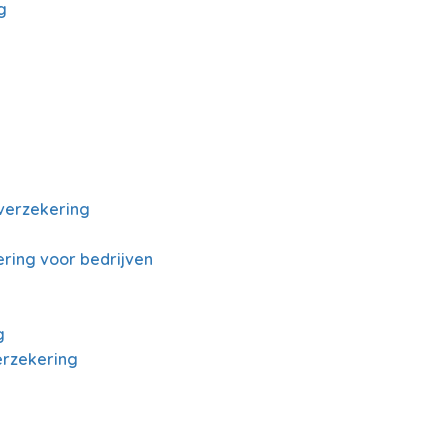
g
verzekering
ring voor bedrijven
g
erzekering