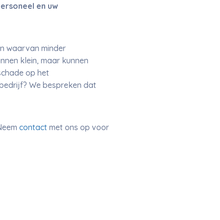
personeel en uw
sen waarvan minder
innen klein, maar kunnen
schade op het
 bedrijf? We bespreken dat
? Neem
contact
met ons op voor