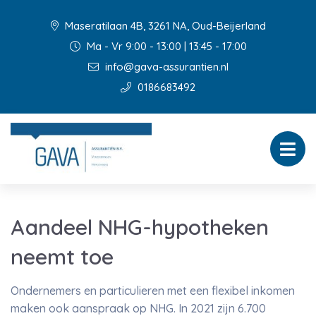
Maseratilaan 4B, 3261 NA, Oud-Beijerland
Ma - Vr 9:00 - 13:00 | 13:45 - 17:00
info@gava-assurantien.nl
0186683492
Aandeel NHG-hypotheken
neemt toe
Ondernemers en particulieren met een flexibel inkomen
maken ook aanspraak op NHG. In 2021 zijn 6.700