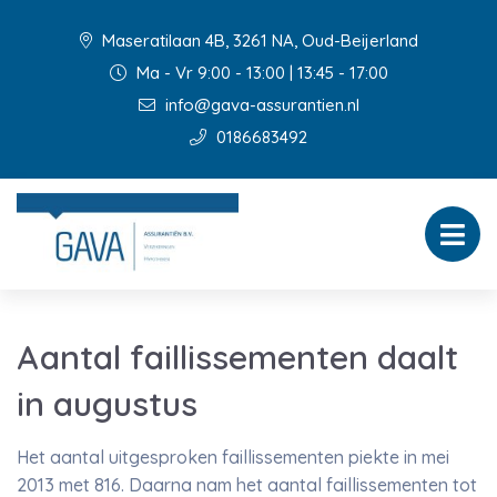
Maseratilaan 4B, 3261 NA, Oud-Beijerland
Ma - Vr 9:00 - 13:00 | 13:45 - 17:00
info@gava-assurantien.nl
0186683492
Aantal faillissementen daalt
in augustus
Het aantal uitgesproken faillissementen piekte in mei
2013 met 816. Daarna nam het aantal faillissementen tot