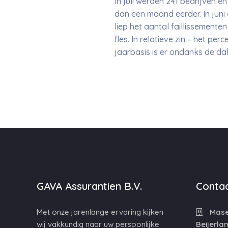
In juli werden 241 bedrijven e
dan een maand eerder. In juni
liep het aantal faillissementen
fles. In relatieve zin – het p
jaarbasis is er ondanks de dal
GAVA Assurantien B.V.
Contac
Met onze jarenlange ervaring kijken
Maser
wij vakkundig naar uw persoonlijke
Beijerla