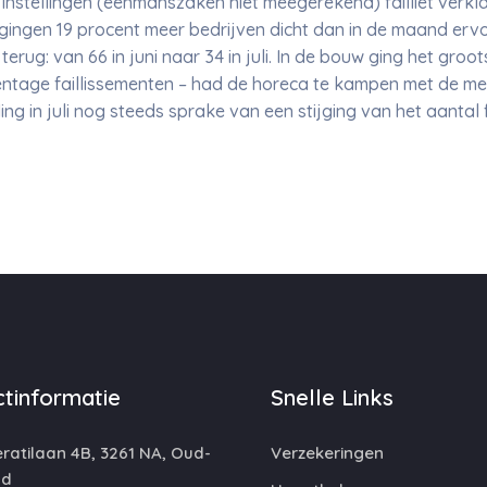
n instellingen (eenmanszaken niet meegerekend) failliet verkl
 gingen 19 procent meer bedrijven dicht dan in de maand ervo
 terug: van 66 in juni naar 34 in juli. In de bouw ging het gro
ercentage faillissementen – had de horeca te kampen met de me
ing in juli nog steeds sprake van een stijging van het aantal 
tinformatie
Snelle Links
atilaan 4B, 3261 NA, Oud-
Verzekeringen
nd