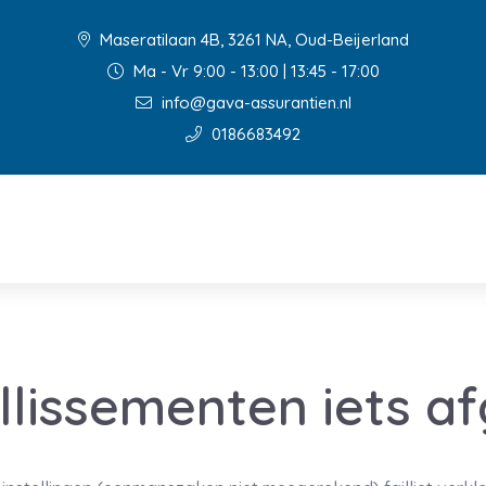
Maseratilaan 4B, 3261 NA, Oud-Beijerland
Ma - Vr 9:00 - 13:00 | 13:45 - 17:00
info@gava-assurantien.nl
0186683492
illissementen iets 