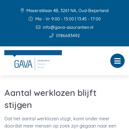
Maseratilaan 4B, 3261 NA, Oud-Beijerland
Ma - Vr 9:00 - 13:00 | 13:45 - 17:00
info@gava-assurantien.nl
0186683492
Aantal werklozen blijft
stijgen
Dat het aantal werklozen stijgt, komt onder meer
doordat meer mensen op zoek zijn gegaan naar een