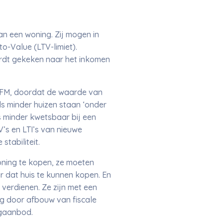
n een woning. Zij mogen in
o-Value (LTV-limiet).
rdt gekeken naar het inkomen
AFM, doordat de waarde van
s minder huizen staan ‘onder
s minder kwetsbaar bij een
V’s en LTI’s van nieuwe
stabiliteit.
oning te kopen, ze moeten
r dat huis te kunnen kopen. En
verdienen. Ze zijn met een
g door afbouw van fiscale
ingaanbod.