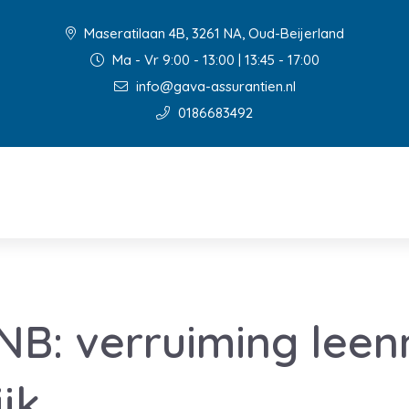
Maseratilaan 4B, 3261 NA, Oud-Beijerland
Ma - Vr 9:00 - 13:00 | 13:45 - 17:00
info@gava-assurantien.nl
0186683492
NB: verruiming lee
jk