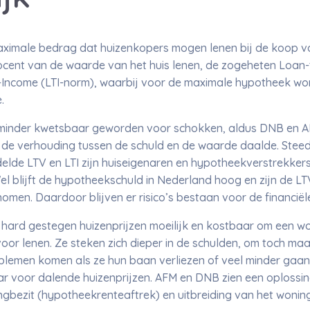
imale bedrag dat huizenkopers mogen lenen bij de koop va
ocent van de waarde van het huis lenen, de zogeheten Loan-t
Income (LTI-norm), waarbij voor de maximale hypotheek wo
.
3 minder kwetsbaar geworden voor schokken, aldus DNB en 
 de verhouding tussen de schuld en de waarde daalde. Steed
elde LTV en LTI zijn huiseigenaren en hypotheekverstrekker
el blijft de hypotheekschuld in Nederland hoog en zijn de LT
omen. Daardoor blijven er risico’s bestaan voor de financiële 
de hard gestegen huizenprijzen moeilijk en kostbaar om een w
or lenen. Ze steken zich dieper in de schulden, om toch maa
lemen komen als ze hun baan verliezen of veel minder gaan 
r voor dalende huizenprijzen. AFM en DNB zien een oplossin
ingbezit (hypotheekrenteaftrek) en uitbreiding van het won