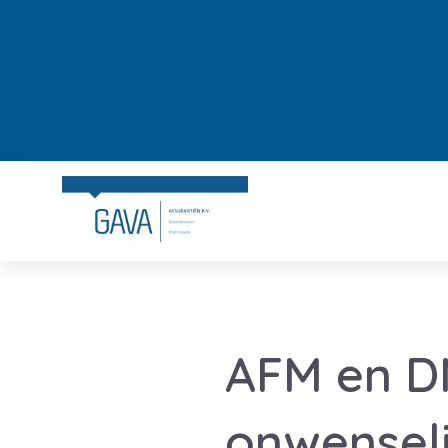
AFM en D
onwenseli