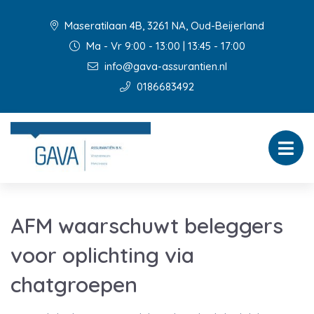
Maseratilaan 4B, 3261 NA, Oud-Beijerland
Ma - Vr 9:00 - 13:00 | 13:45 - 17:00
info@gava-assurantien.nl
0186683492
AFM waarschuwt beleggers
voor oplichting via
chatgroepen