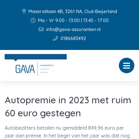
Maseratilaan 4B, 3261 NA, Oud-Beijerland
Ma - Vr 9:00 - 13:00 | 13:45 - 17:00
info@gava-assurantien.nl
0186683492
Autopremie in 2023 met ruim
60 euro gestegen
Autobezitters betalen nu gemiddeld 849,96 euro per
jaar aan premie. In het begin van het jaar was dat nog