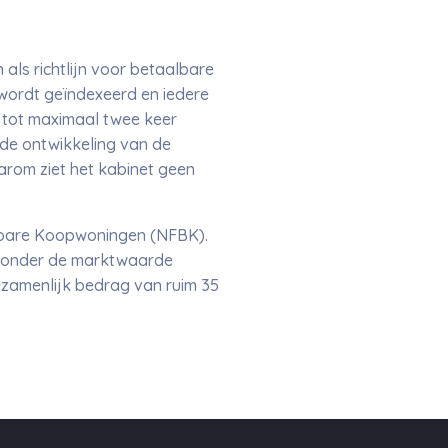
ls richtlijn voor betaalbare
wordt geïndexeerd en iedere
 tot maximaal twee keer
t de ontwikkeling van de
arom ziet het kabinet geen
albare Koopwoningen (NFBK).
n onder de marktwaarde
ezamenlijk bedrag van ruim 35