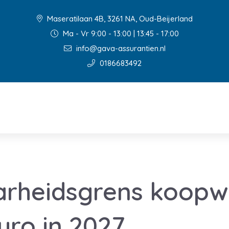
Maseratilaan 4B, 3261 NA, Oud-Beijerland
Ma - Vr 9:00 - 13:00 | 13:45 - 17:00
info@gava-assurantien.nl
0186683492
arheidsgrens koopw
uro in 2027