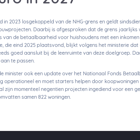
in 2023 losgekoppeld van de NHG-grens en geldt sindsdien a
wprojecten. Daarbij is afgesproken dat de grens jaarlijks 
asis van de betaalbaarheid voor huishoudens met een inkomen
e, die eind 2025 plaatsvond, blijkt volgens het ministerie da
eds goed aansluit bij de leenruimte van deze doelgroep. Da
 aan te passen.
 de minister ook een update over het Nationaal Fonds Beta
dig operationeel en moet starters helpen door koopwoninge
al zijn momenteel negentien projecten ingediend voor een g
 omvatten samen 822 woningen.