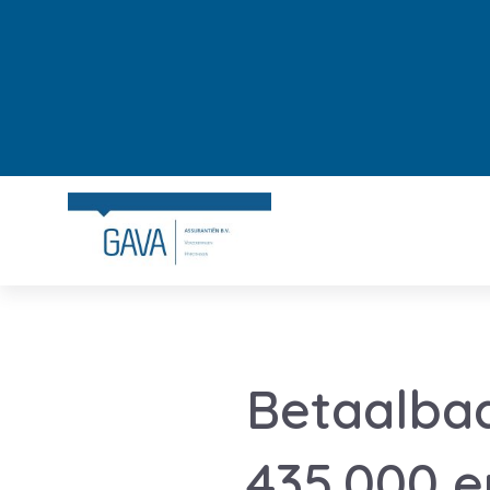
Betaalba
435.000 e