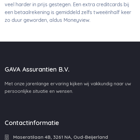
veel harder in prijs gestegen. Een extra creditcards bij
een betaalrekening is gemiddeld zelfs tweeënhalf keer
zo duur geworden, aldus Moneyview.
GAVA Assurantien B.V.
Met onze jarenlange ervaring kijken wij vakkundig naar uw
persoonlijke situatie en wensen.
Contactinformatie
Maseratilaan 4B, 3261 NA, Oud-Beijerland