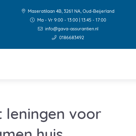
Maseratilaan 4B, 3261 NA, Oud-Beijerland
Ma - Vr 9:00 - 13:00 | 13:45 - 17:00
info@gava-assurantien.nl
0186683492
t leningen voor
amen huis