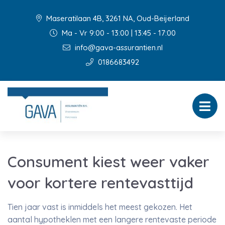
Maseratilaan 4B, 3261 NA, Oud-Beijerland
Ma - Vr 9:00 - 13:00 | 13:45 - 17:00
info@gava-assurantien.nl
0186683492
Consument kiest weer vaker
voor kortere rentevasttijd
Tien jaar vast is inmiddels het meest gekozen. Het
aantal hypotheklen met een langere rentevaste periode