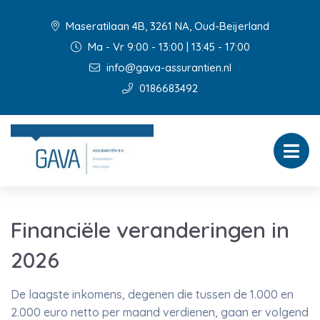
Maseratilaan 4B, 3261 NA, Oud-Beijerland
Ma - Vr 9:00 - 13:00 | 13:45 - 17:00
info@gava-assurantien.nl
0186683492
Financiële veranderingen in
2026
De laagste inkomens, degenen die tussen de 1.000 en
2.000 euro netto per maand verdienen, gaan er volgend