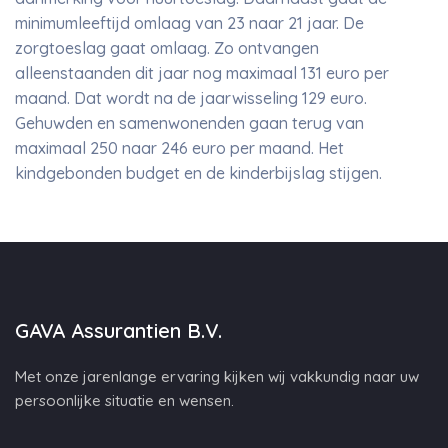
minimumleeftijd omlaag van 23 naar 21 jaar. De
zorgtoeslag gaat omlaag. Zo ontvangen
alleenstaanden dit jaar nog maximaal 131 euro per
maand. Dat wordt na de jaarwisseling 129 euro.
Gehuwden en samenwonenden gaan terug van
maximaal 250 naar 246 euro per maand. Het
kindgebonden budget en de kinderbijslag stijgen.
GAVA Assurantien B.V.
Met onze jarenlange ervaring kijken wij vakkundig naar uw
persoonlijke situatie en wensen.