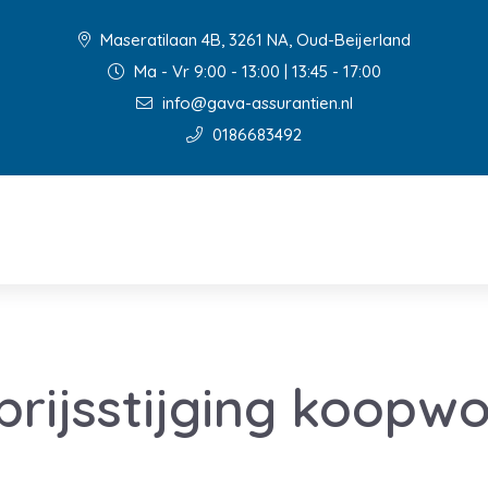
Maseratilaan 4B, 3261 NA, Oud-Beijerland
Ma - Vr 9:00 - 13:00 | 13:45 - 17:00
info@gava-assurantien.nl
0186683492
prijsstijging koopwo