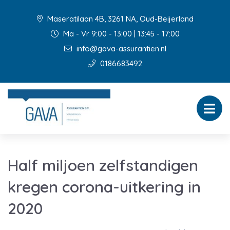
Maseratilaan 4B, 3261 NA, Oud-Beijerland
Ma - Vr 9:00 - 13:00 | 13:45 - 17:00
info@gava-assurantien.nl
0186683492
Half miljoen zelfstandigen
kregen corona-uitkering in
2020