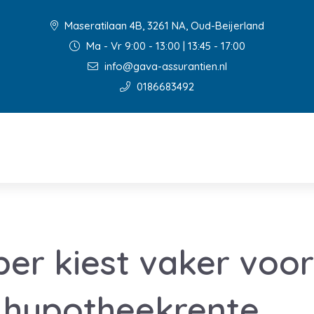
Maseratilaan 4B, 3261 NA, Oud-Beijerland
Ma - Vr 9:00 - 13:00 | 13:45 - 17:00
info@gava-assurantien.nl
0186683492
er kiest vaker voor
 hypotheekrente