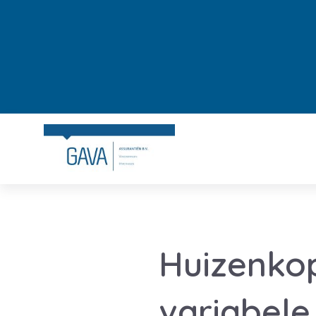
Huizenkop
variabele