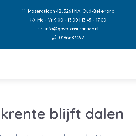
Maseratilaan 4B, 3261 NA, Oud-Beijerland
Ma - Vr 9:00 - 13:00 | 13:45 - 17:00
info@gava-assurantien.nl
0186683492
rente blijft dalen