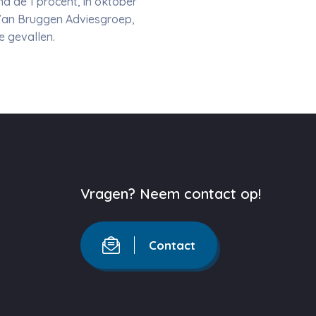
nd de 1 procent, in oktober
 Van Bruggen Adviesgroep,
e gevallen.
Vragen? Neem contact op!
Contact