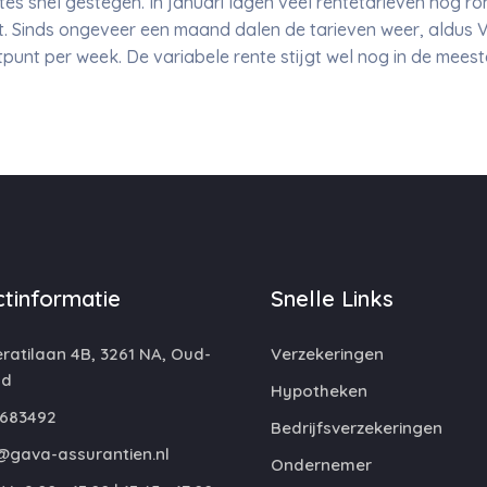
ntes snel gestegen. In januari lagen veel rentetarieven nog ro
t. Sinds ongeveer een maand dalen de tarieven weer, aldus
tpunt per week. De variabele rente stijgt wel nog in de meest
tinformatie
Snelle Links
atilaan 4B, 3261 NA, Oud-
Verzekeringen
nd
Hypotheken
683492
Bedrijfsverzekeringen
@gava-assurantien.nl
Ondernemer