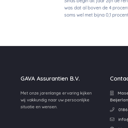
Sinds begin dit jaar zijn de re
was dat al boven de 4 procen
soms wel met bijna 0,1 procen
GAVA Assurantien B.V.
Contac
Met onze jarenlange ervaring kijken
Maser
wij vakkundig naar uw persoonlijke
Beijerla
situatie en wensen.
0186
info