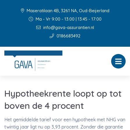
Maseratilaan 4B, 3261 NA, Oud-Beijerland
Ma - Vr 9:00 - 13:00 | 13:45 - 17:00
info@gava-assurantien.nl
0186683492
Hypotheekrente loopt op tot
boven de 4 procent
Het gemiddelde tarief voor een hypotheek met NHG van
twintig jaar ligt nu op 3,93 procent. Zonder die garantie