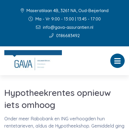
Maseratilaan 4B, 3261 NA, Oud-Beijerland
Ma - Vr 9:00 - 13:00 | 13:45 - 17:00
info@gava-assurantien.nl
0186683492
Hypotheekrentes opnieuw
iets omhoog
Onder meer Rabobank en ING verhoogden hun
rentetarieven, aldus de Hypotheekshop. Gemiddeld ging