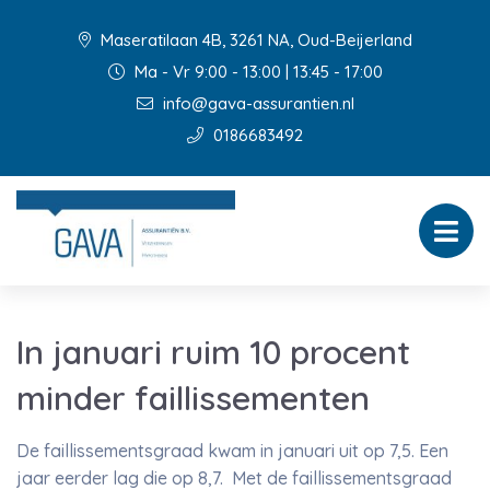
Maseratilaan 4B, 3261 NA, Oud-Beijerland
Ma - Vr 9:00 - 13:00 | 13:45 - 17:00
info@gava-assurantien.nl
0186683492
In januari ruim 10 procent
minder faillissementen
De faillissementsgraad kwam in januari uit op 7,5. Een
jaar eerder lag die op 8,7. Met de faillissementsgraad