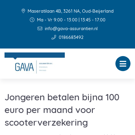
Maseratilaan 4B, 3261 NA, Oud-Beijerland
Ma - Vr 9:00 - 13:00 | 13:45 - 17:00
info@gava-assurantien.nl
0186683492
Jongeren betalen bijna 100
euro per maand voor
scooterverzekering