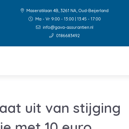
Maseratilaan 4B, 3261 NA, Oud-Beijerland
Ma - Vr 9:00 - 13:00 | 13:45 - 17:00
info@gava-assurantien.nl
0186683492
at uit van stijging
e met 10 euro