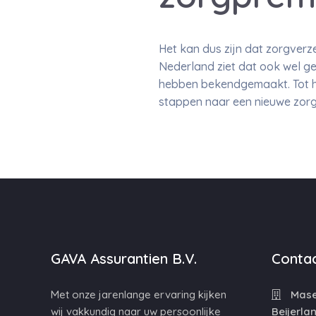
Het kan dus zijn dat zorgver
Nederland ziet dat ook wel g
hebben bekendgemaakt. Tot h
stappen naar een nieuwe zor
GAVA Assurantien B.V.
Contac
Met onze jarenlange ervaring kijken
Maser
wij vakkundig naar uw persoonlijke
Beijerla