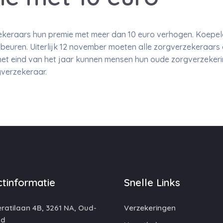
zekeraars hun premie met meer dan 10 euro verhogen. Koepe
ebeuren. Uiterlijk 12 november moeten alle zorgverzekeraars
et eind van het jaar kunnen mensen hun oude zorgverzeker
gverzekeraar.
tinformatie
Snelle Links
atilaan 4B, 3261 NA, Oud-
Verzekeringen
nd