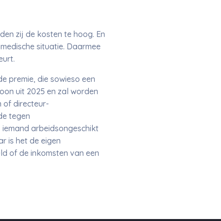
den zij de kosten te hoog. En
f medische situatie. Daarmee
urt.
de premie, die sowieso een
oon uit 2025 en zal worden
 of directeur-
de tegen
ls iemand arbeidsongeschikt
ar is het de eigen
ld of de inkomsten van een