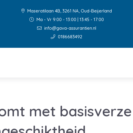
Maseratilaan 4B, 3261 NA, Oud-Beijerland
Ma - Vr 9:00 - 13:00 | 13:45 - 17:00
info@gava-assurantien.nl
0186683492
omt met basisverze
geschiktheid