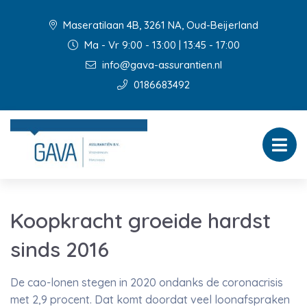
Maseratilaan 4B, 3261 NA, Oud-Beijerland
Ma - Vr 9:00 - 13:00 | 13:45 - 17:00
info@gava-assurantien.nl
0186683492
Koopkracht groeide hardst
sinds 2016
De cao-lonen stegen in 2020 ondanks de coronacrisis
met 2,9 procent. Dat komt doordat veel loonafspraken