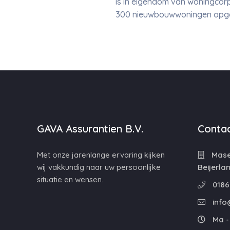
is in eigendom van woningcor
300 nieuwbouwwoningen opgel
GAVA Assurantien B.V.
Contac
Met onze jarenlange ervaring kijken
Maser
wij vakkundig naar uw persoonlijke
Beijerla
situatie en wensen.
0186
info
Ma - 