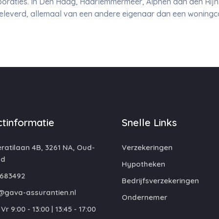
poraties. In Den Haag, Haarlemmermeer, Alphen aan den Rijn
everd, allemaal van een andere eigenaar dan een woningc
tinformatie
Snelle Links
atilaan 4B, 3261 NA, Oud-
Verzekeringen
nd
Hypotheken
683492
Bedrijfsverzekeringen
@gava-assurantien.nl
Ondernemer
Vr 9:00 - 13:00 | 13:45 - 17:00