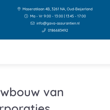
Maseratilaan 4B, 3261 NA, Oud-Beijerland
Ma - Vr 9:00 - 13:00 | 13:45 - 17:00
info@gava-assurantien.nl
0186683492
uwbouw van
rporaties