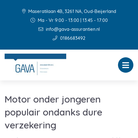
Maseratilaan 4B, 3261 NA, Oud-Beijerland
Ma - Vr 9:00 - 13:00 | 13:45 - 17:00
info@gava-assurantien.nl
0186683492
Motor onder jongeren
populair ondanks dure
verzekering