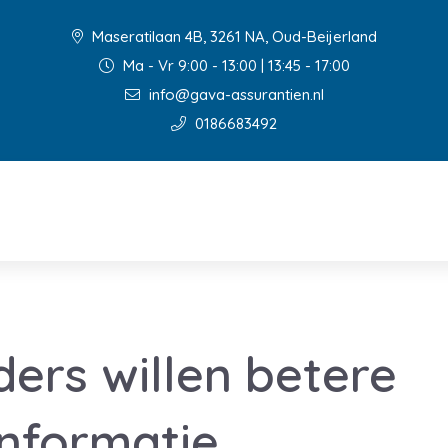
Maseratilaan 4B, 3261 NA, Oud-Beijerland
Ma - Vr 9:00 - 13:00 | 13:45 - 17:00
info@gava-assurantien.nl
0186683492
ers willen betere
nformatie