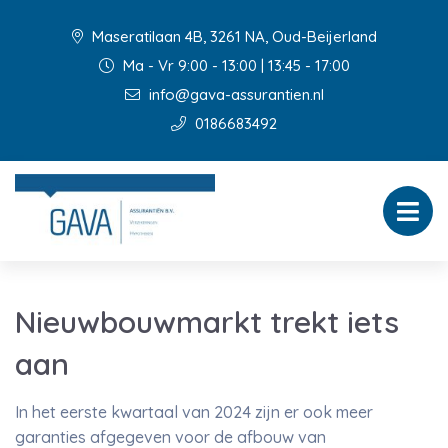
Maseratilaan 4B, 3261 NA, Oud-Beijerland
Ma - Vr 9:00 - 13:00 | 13:45 - 17:00
info@gava-assurantien.nl
0186683492
Nieuwbouwmarkt trekt iets
aan
In het eerste kwartaal van 2024 zijn er ook meer
garanties afgegeven voor de afbouw van