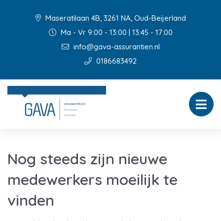
Maseratilaan 4B, 3261 NA, Oud-Beijerland
Ma - Vr 9:00 - 13:00 | 13:45 - 17:00
info@gava-assurantien.nl
0186683492
Nog steeds zijn nieuwe
medewerkers moeilijk te
vinden