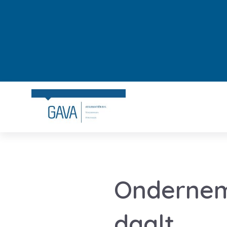
Ondernem
daalt