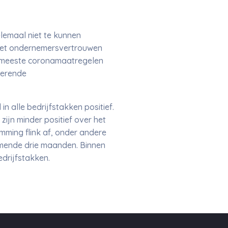
lemaal niet te kunnen
 het ondernemersvertrouwen
de meeste coronamaatregelen
uerende
 alle bedrijfstakken positief.
jn minder positief over het
ming flink af, onder andere
mende drie maanden. Binnen
drijfstakken.