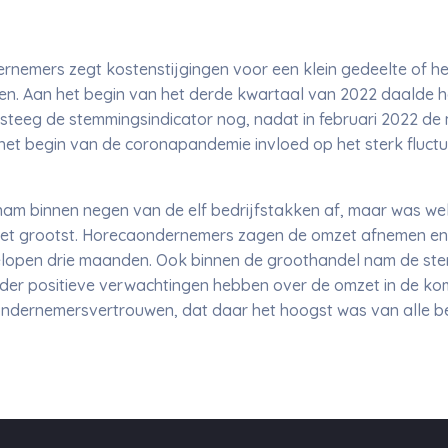
rnemers zegt kostenstijgingen voor een klein gedeelte of he
en. Aan het begin van het derde kwartaal van 2022 daalde
r steeg de stemmingsindicator nog, nadat in februari 2022 
het begin van de coronapandemie invloed op het sterk fluct
 binnen negen van de elf bedrijfstakken af, maar was wel in
et grootst. Horecaondernemers zagen de omzet afnemen en zi
elopen drie maanden. Ook binnen de groothandel nam de stem
er positieve verwachtingen hebben over de omzet in de ko
ondernemersvertrouwen, dat daar het hoogst was van alle be