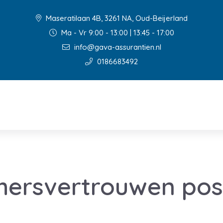
Maseratilaan 4B, 3261 NA, Oud-Beijerland
Ma - Vr 9:00 - 13:00 | 13:45 - 17:00
info@gava-assurantien.nl
0186683492
ersvertrouwen posi