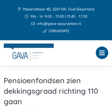
Maseratilaan 4B, 3261 NA, Oud-Beijerland
Ma - Vr 9:00 - 13:00 | 13:45 - 17:00
info@gava-assurantien.nl
0186683492
Pensioenfondsen zien
dekkingsgraad richting 110
gaan