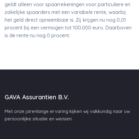
geldt alleen voor spaarrekeningen voor particuliere en
zakelijke spaarders met een variabele rente, waarbij
het geld direct opneembaar is. Zij krijgen nu nog 0,01
procent bij een vermogen tot 100.000 euro. Daarboven
is de rente nu nog 0 procent.
GAVA Assurantien B.V.
Met onze jarenlange ervaring kijken wij vakkundig naar uw
persoonlijke situatie en wensen.