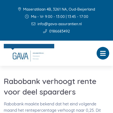
Maseratilaan 4B, 3261 NA, Oud-Beijerland
Ma - Vr 9:00 - 13:00 | 13:45 - 17:00
info@gava-assurantien.nl
0186683492
Rabobank verhoogt rente
voor deel spaarders
Rabobank maakte bekend dat het eind volgende
maand het rentepercentage verhoogt naar 0,25. Dit