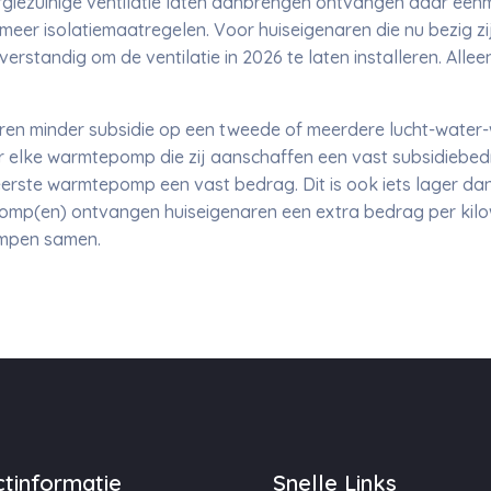
rgiezuinige ventilatie laten aanbrengen ontvangen daar eenm
meer isolatiemaatregelen. Voor huiseigenaren die nu bezig zij
verstandig om de ventilatie in 2026 te laten installeren. Alle
ren minder subsidie op een tweede of meerdere lucht-wate
 elke warmtepomp die zij aanschaffen een vast subsidiebed
eerste warmtepomp een vast bedrag. Dit is ook iets lager da
p(en) ontvangen huiseigenaren een extra bedrag per kilow
ompen samen.
tinformatie
Snelle Links