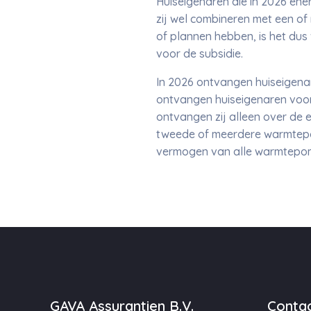
Huiseigenaren die in 2026 ene
zij wel combineren met een of 
of plannen hebben, is het dus 
voor de subsidie.
In 2026 ontvangen huiseigena
ontvangen huiseigenaren voor
ontvangen zij alleen over de 
tweede of meerdere warmtepom
vermogen van alle warmtep
GAVA Assurantien B.V.
Contac