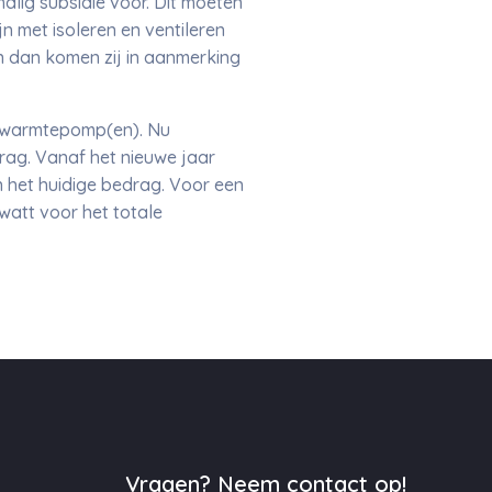
alig subsidie voor. Dit moeten
n met isoleren en ventileren
en dan komen zij in aanmerking
r-warmtepomp(en). Nu
rag. Vanaf het nieuwe jaar
n het huidige bedrag. Voor een
att voor het totale
Vragen? Neem contact op!