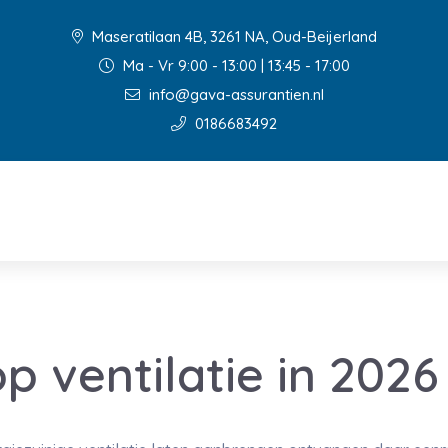
Maseratilaan 4B, 3261 NA, Oud-Beijerland
Ma - Vr 9:00 - 13:00 | 13:45 - 17:00
info@gava-assurantien.nl
0186683492
p ventilatie in 2026