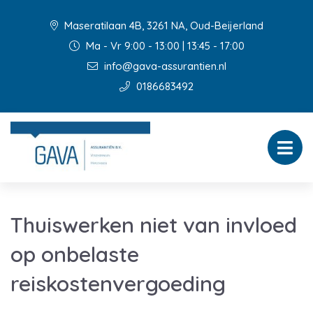
Maseratilaan 4B, 3261 NA, Oud-Beijerland
Ma - Vr 9:00 - 13:00 | 13:45 - 17:00
info@gava-assurantien.nl
0186683492
Thuiswerken niet van invloed
op onbelaste
reiskostenvergoeding