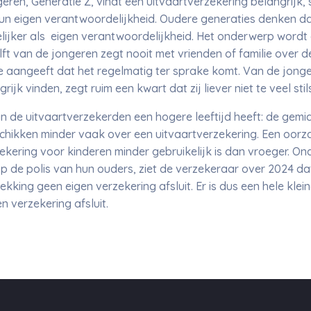
ren, Generatie Z, vindt een uitvaartverzekering belangrijk, s
hun eigen verantwoordelijkheid. Oudere generaties denken d
lijker als eigen verantwoordelijkheid. Het onderwerp word
lft van de jongeren zegt nooit met vrienden of familie over 
de aangeeft dat het regelmatig ter sprake komt. Van de jonge
rijk vinden, zegt ruim een kwart dat zij liever niet te veel sti
an de uitvaartverzekerden een hogere leeftijd heeft: de gemidd
chikken minder vaak over een uitvaartverzekering. Een oorza
ekering voor kinderen minder gebruikelijk is dan vroeger. On
p de polis van hun ouders, ziet de verzekeraar over 2024 d
kking geen eigen verzekering afsluit. Er is dus een hele klei
 verzekering afsluit.