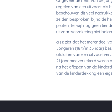
Ongeveer de helft van de jonge
regelen van een uitvaart als 
beschouwen dit veel nadrukke
zelden besproken: bijna de he
praten, terwijl nog geen tien
uitvaartverzekering niet belang
a.s.r. ziet dat het merendeel v
Jongeren (18 t/m 35 jaar) bes
afsluiten van een uitvaartverz
21 jaar meeverzekerd waren o
na het aflopen van de kinderde
van de kinderdekking een eigen