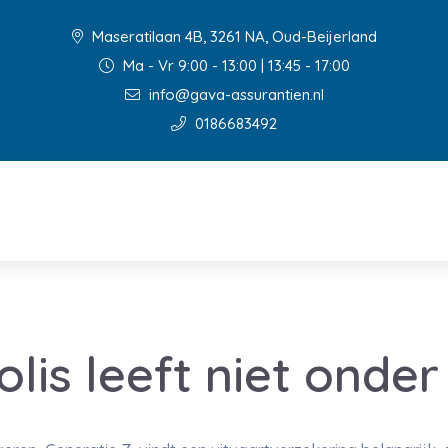
Maseratilaan 4B, 3261 NA, Oud-Beijerland
Ma - Vr 9:00 - 13:00 | 13:45 - 17:00
info@gava-assurantien.nl
0186683492
olis leeft niet onde