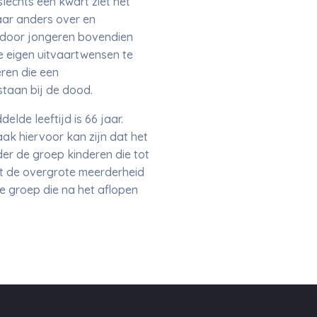
lechts een kwart ziet het
aar anders over en
t door jongeren bovendien
de eigen uitvaartwensen te
ren die een
lstaan bij de dood.
elde leeftijd is 66 jaar.
ak hiervoor kan zijn dat het
der de groep kinderen die tot
at de overgrote meerderheid
ne groep die na het aflopen