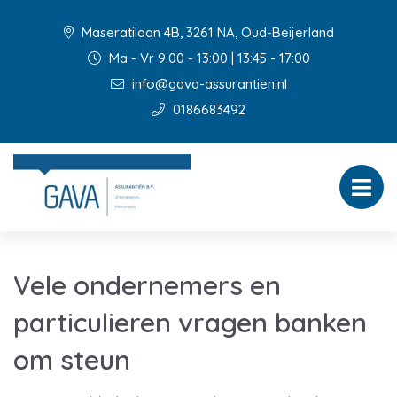
Maseratilaan 4B, 3261 NA, Oud-Beijerland
Ma - Vr 9:00 - 13:00 | 13:45 - 17:00
info@gava-assurantien.nl
0186683492
Vele ondernemers en
particulieren vragen banken
om steun