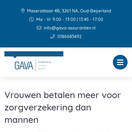
Maseratilaan 4B, 3261 NA, Oud-Beijerland
Ma - Vr 9:00 - 13:00 | 13:45 - 17:00
info@gava-assurantien.nl
0186683492
Vrouwen betalen meer voor
zorgverzekering dan
mannen