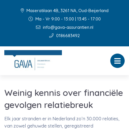
Maseratilaan 4B, 3261 NA, Oud-Beijerland
Ma - Vr 9:00 - 13:00 | 13:45 - 17:00
info@gava-assurantien.nl
0186683492
Weinig kennis over financiële
gevolgen relatiebreuk
Elk jaar stranden er in Nederland zo’n 30.000 relaties,
van zowel gehuwde stellen, geregistreerd