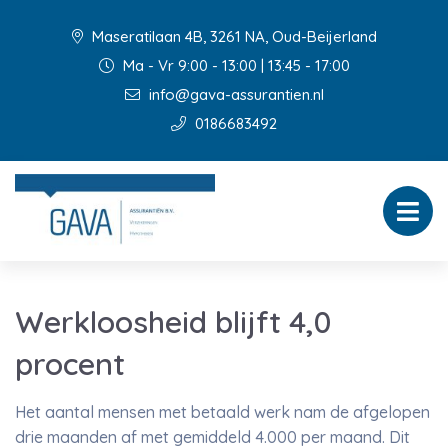
Maseratilaan 4B, 3261 NA, Oud-Beijerland
Ma - Vr 9:00 - 13:00 | 13:45 - 17:00
info@gava-assurantien.nl
0186683492
Werkloosheid blijft 4,0
procent
Het aantal mensen met betaald werk nam de afgelopen
drie maanden af met gemiddeld 4.000 per maand. Dit