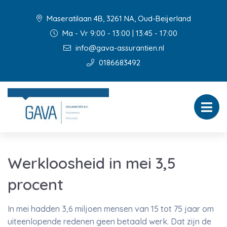
Maseratilaan 4B, 3261 NA, Oud-Beijerland
Ma - Vr 9:00 - 13:00 | 13:45 - 17:00
info@gava-assurantien.nl
0186683492
Werkloosheid in mei 3,5
procent
In mei hadden 3,6 miljoen mensen van 15 tot 75 jaar om
uiteenlopende redenen geen betaald werk. Dat zijn de