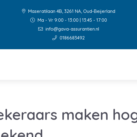
Maseratilaan 4B, 3261 NA, Oud-Beijerland
Ma - Vr 9:00 - 13:00 | 13:45 - 17:00
info@gava-assurantien.nl
0186683492
ekeraars maken ho
bekend