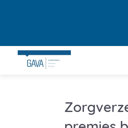
Zorgverz
premies 